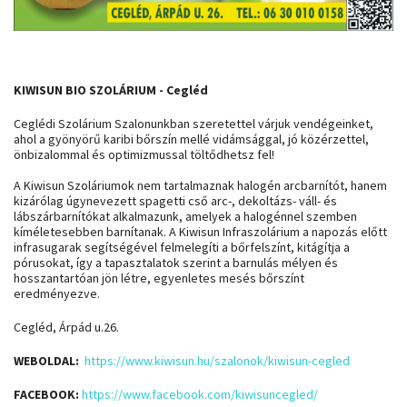
KIWISUN BIO SZOLÁRIUM - Cegléd
Ceglédi Szolárium Szalonunkban szeretettel várjuk vendégeinket,
ahol a gyönyörű karibi bőrszín mellé vidámsággal, jó közérzettel,
önbizalommal és optimizmussal töltődhetsz fel!
A Kiwisun Szoláriumok nem tartalmaznak halogén arcbarnítót, hanem
kizárólag úgynevezett spagetti cső arc-, dekoltázs- váll- és
lábszárbarnítókat alkalmazunk, amelyek a halogénnel szemben
kíméletesebben barnítanak. A Kiwisun Infraszolárium a napozás előtt
infrasugarak segítségével felmelegíti a bőrfelszínt, kitágítja a
pórusokat, így a tapasztalatok szerint a barnulás mélyen és
hosszantartóan jön létre, egyenletes mesés bőrszínt
eredményezve.
Cegléd, Árpád u.26.
WEBOLDAL:
https://www.kiwisun.hu/szalonok/kiwisun-cegled
FACEBOOK:
https://www.facebook.com/kiwisuncegled/