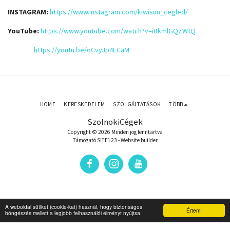
INSTAGRAM:
https://www.instagram.com/kiwisun_cegled/
YouTube:
https://www.youtube.com/watch?v=iBkmlGQZWtQ
https://youtu.be/oCvyJp4ECaM
HOME
KERESKEDELEM
SZOLGÁLTATÁSOK
TÖBB
SzolnokiCégek
Copyright © 2026 Minden jog fenntartva
Támogató
SITE123
-
Website builder
A weboldal sütiket (cookie-kat) használ, hogy biztonságos
Értem!
böngészés mellett a legjobb felhasználói élményt nyújtsa.