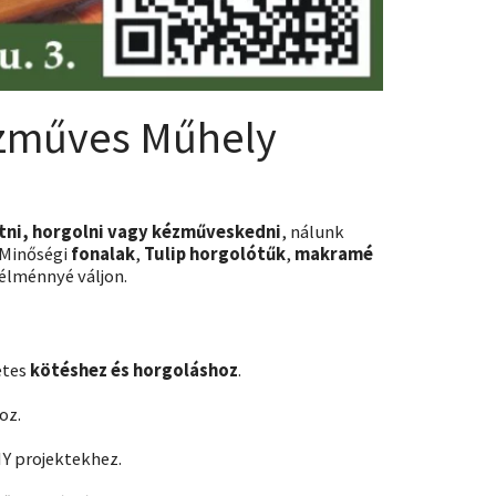
ézműves Műhely
tni, horgolni vagy kézműveskedni
, nálunk
 Minőségi
fonalak
,
Tulip horgolótűk
,
makramé
 élménnyé váljon.
etes
kötéshez és horgoláshoz
.
oz.
IY projektekhez.