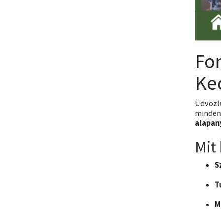
Fo
Ke
Üdvözl
minden 
alapan
Mit
S
T
M