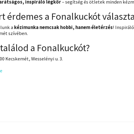
arátságos, inspiráló légkör
– segítség és ötletek minden kéz
rt érdemes a Fonalkuckót választa
álunk a
kézimunka nemcsak hobbi, hanem életérzés
! Inspirál
mét szívében.
 találod a Fonalkuckót?
00 Kecskemét, Wesselényi u. 3.
e