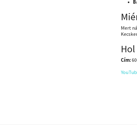
B
Mié
Mert n
Kecske
Hol
Cím:
60
YouTub