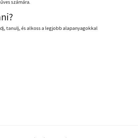
műves számára.
ni?
ódj, tanulj, és alkoss a legjobb alapanyagokkal