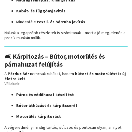
Kabát- és függönyjavítás
Mindenféle
textil- és bőrruha javítás
Nálunk a legapróbb részletek is számítanak – mert a jó megjelenés a
precíz munkán múlik.
🛋️
Kárpitozás – Bútor, motorülés és
párnahuzat felújítás
A
Párduc Bőr
nemcsak ruhákat, hanem
bútort és motorülést is új
életre kelt
.
Vállalunk:
Párna és védőhuzat készítést
Bútor áthúzást és kárpitcserét
Motorülés kárpitozást
A végeredmény mindig tartós, stílusos és pontosan olyan, amilyet