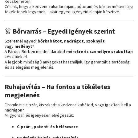
Kecskeméten.
Célunk, hogy a kedvenc ruhadarabjaid, bútoraid és bőr termékeid újra
tökéletesek legyenek – akár egyedi igényeid alapján készítve.
👗
Bőrvarrás – Egyedi igények szerint
Szeretnél egyedi
bőrkabátot
,
nadrágot
,
szoknyát
vagy
mellényt
?
A Párduc Bőrben minden darabot
méretre és személyre szabottan
készítünk el.
A legjobb minőségű anyagokat használjuk, így garantált a tartósság
és az elegáns megjelenés.
Ruhajavítás – Ha fontos a tökéletes
megjelenés
Elromlott a cipzár, kiszakadt a kedvenc kabátod, vagy igazítani kell a
nadrágon?
Mi gyorsan és igényesen elvégezzük:
Cipzár-, patent- és béléscsere
Nadrágfelhajtás, ruhaigazítás