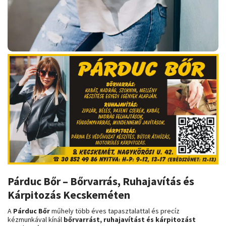
Párduc Bőr – Bőrvarrás, Ruhajavítás és
Kárpitozás Kecskeméten
A
Párduc Bőr
műhely több éves tapasztalattal és precíz
kézmunkával kínál
bőrvarrást, ruhajavítást és kárpitozást