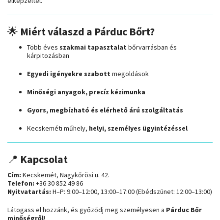
elképzeltél.
🌟
Miért válaszd a Párduc Bőrt?
Több éves
szakmai tapasztalat
bőrvarrásban és
kárpitozásban
Egyedi igényekre szabott
megoldások
Minőségi anyagok, precíz kézimunka
Gyors, megbízható és elérhető árú szolgáltatás
Kecskeméti műhely,
helyi, személyes ügyintézéssel
📍
Kapcsolat
Cím:
Kecskemét, Nagykőrösi u. 42.
Telefon:
+36 30 852 49 86
Nyitvatartás:
H–P: 9:00–12:00, 13:00–17:00 (Ebédszünet: 12:00–13:00)
Látogass el hozzánk, és győződj meg személyesen a
Párduc Bőr
minőségről
!