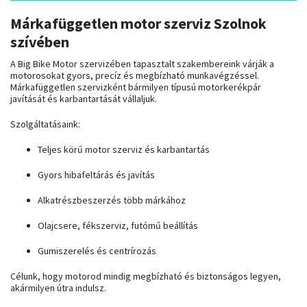
Márkafüggetlen motor szerviz Szolnok
szívében
A Big Bike Motor szervizében tapasztalt szakembereink várják a
motorosokat gyors, precíz és megbízható munkavégzéssel.
Márkafüggetlen szervizként bármilyen típusú motorkerékpár
javítását és karbantartását vállaljuk.
Szolgáltatásaink:
Teljes körű motor szerviz és karbantartás
Gyors hibafeltárás és javítás
Alkatrészbeszerzés több márkához
Olajcsere, fékszerviz, futómű beállítás
Gumiszerelés és centrírozás
Célunk, hogy motorod mindig megbízható és biztonságos legyen,
akármilyen útra indulsz.