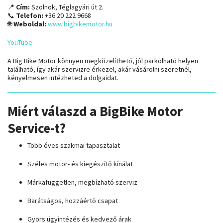
📍
Cím:
Szolnok, Téglagyári út 2.
📞
Telefon:
+36 20 222 9668
🌐
Weboldal:
www.bigbikemotor.hu
YouTube
A Big Bike Motor könnyen megközelíthető, jól parkolható helyen
található, így akár szervizre érkezel, akár vásárolni szeretnél,
kényelmesen intézheted a dolgaidat.
Miért válaszd a BigBike Motor
Service-t?
Több éves szakmai tapasztalat
Széles motor- és kiegészítő kínálat
Márkafüggetlen, megbízható szerviz
Barátságos, hozzáértő csapat
Gyors ügyintézés és kedvező árak