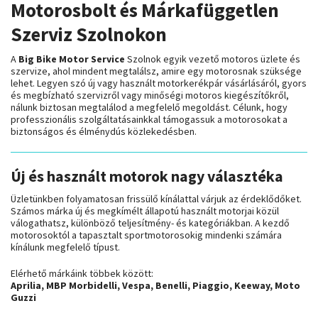
Motorosbolt és Márkafüggetlen
Szerviz Szolnokon
A
Big Bike Motor Service
Szolnok egyik vezető motoros üzlete és
szervize, ahol mindent megtalálsz, amire egy motorosnak szüksége
lehet. Legyen szó új vagy használt motorkerékpár vásárlásáról, gyors
és megbízható szervizről vagy minőségi motoros kiegészítőkről,
nálunk biztosan megtalálod a megfelelő megoldást. Célunk, hogy
professzionális szolgáltatásainkkal támogassuk a motorosokat a
biztonságos és élménydús közlekedésben.
Új és használt motorok nagy választéka
Üzletünkben folyamatosan frissülő kínálattal várjuk az érdeklődőket.
Számos márka új és megkímélt állapotú használt motorjai közül
válogathatsz, különböző teljesítmény- és kategóriákban. A kezdő
motorosoktól a tapasztalt sportmotorosokig mindenki számára
kínálunk megfelelő típust.
Elérhető márkáink többek között:
Aprilia, MBP Morbidelli, Vespa, Benelli, Piaggio, Keeway, Moto
Guzzi