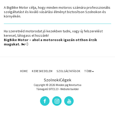
A BigBike Motor célja, hogy minden motoros számára professzionális
szolgáltatást és kiváló vásárlási élményt biztosítson Szolnokon és
környékén.
Ha szeretnéd motorodat jó kezekben tudni, vagy új felszerelést
keresel, látogass el hozzánk!
BigBike Motor – ahol a motorosok igazán otthon érzik
magukat.
🏍️💨
HOME
KERESKEDELEM
SZOLGÁLTATÁSOK
TÖBB
SzolnokiCégek
Copyright © 2026 Minden jog fenntartva
Támogató
SITE123
-
Website builder